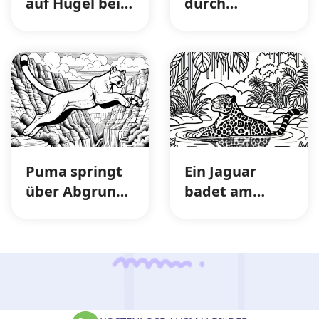
auf Hügel bei
durch
Sonnenuntergang
verschneiten
– Ausmalbild
Wald –
kostenlos
Malvorlage
kostenlos
Puma springt
Ein Jaguar
über Abgrund
badet am
in Canyon
Flussufer,
Landschaft –
umgeben von
Ausmalbild
tropischen
kostenlos
Pflanzen –
Ausmalbild
kostenlos